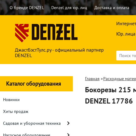
О бренде DENZEL
Denzel для юр. лиц
Доставка и оплата
Интернет
Юр. лица
ДжастБэстТулс.ру - официальный партнер
DENZEL
Главная
»
Расходные мате
Каталог оборудования
Бокорезы 215 м
DENZEL 17786
Новинки
Хиты продаж
Садовая и уборочная техника
Насосное оборудование