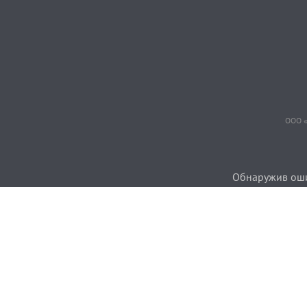
ООО «
Обнаружив ошиб