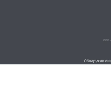
ООО «
Обнаружив ошиб