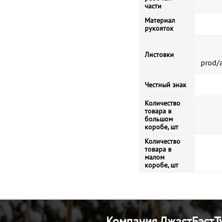
части
Материал
рукояток
Листовки
prod/
Честный знак
Количество
товара в
большом
коробе, шт
Количество
товара в
малом
коробе, шт
Компания ДжастБэстТу