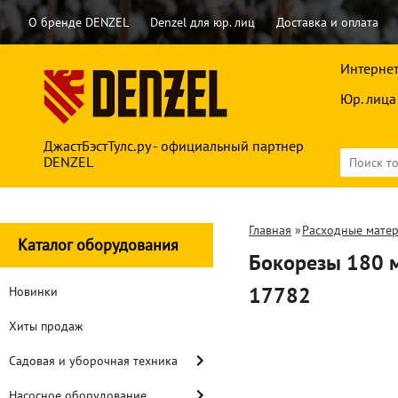
О бренде DENZEL
Denzel для юр. лиц
Доставка и оплата
Интернет
Юр. лица
ДжастБэстТулс.ру - официальный партнер
DENZEL
Главная
»
Расходные мате
Каталог оборудования
Бокорезы 180 
17782
Новинки
Хиты продаж
Садовая и уборочная техника
Насосное оборудование