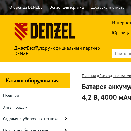
О бренде DENZEL
Denzel для юр. лиц
Доставка и оплата
Интернет
Юр. лица
ДжастБэстТулс.ру - официальный партнер
DENZEL
Главная
»
Расходные мате
Каталог оборудования
Батарея аккуму
4,2 В, 4000 мА
Новинки
Хиты продаж
Садовая и уборочная техника
Насосное оборудование