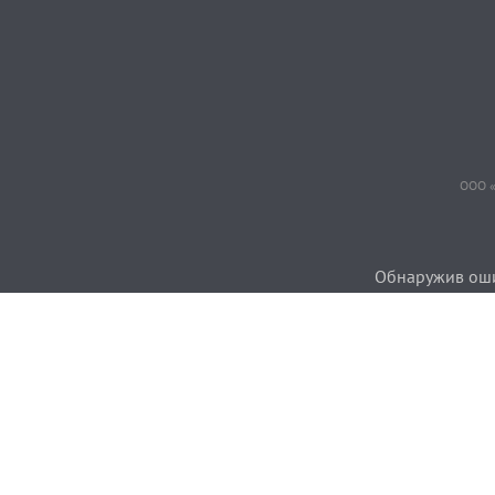
ООО «
Обнаружив ошиб