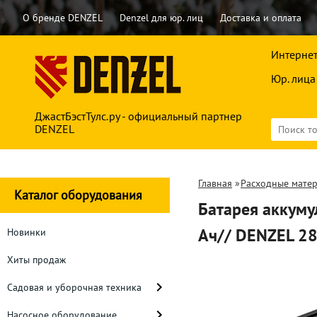
О бренде DENZEL
Denzel для юр. лиц
Доставка и оплата
Интернет
Юр. лица
ДжастБэстТулс.ру - официальный партнер
DENZEL
Главная
»
Расходные мате
Каталог оборудования
Батарея аккумул
Ач// DENZEL 2
Новинки
Хиты продаж
Садовая и уборочная техника
Насосное оборудование