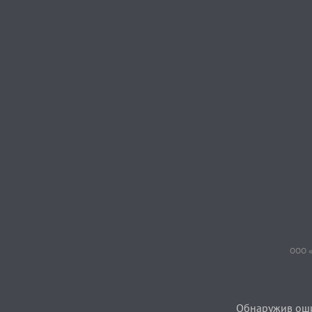
ООО «
Обнаружив ошиб