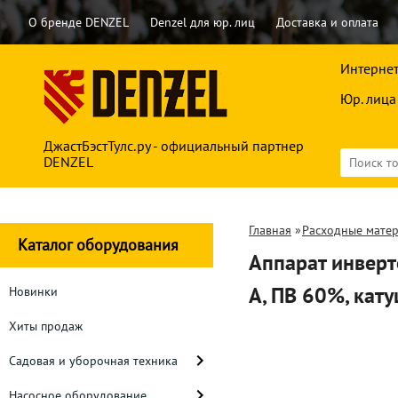
О бренде DENZEL
Denzel для юр. лиц
Доставка и оплата
Интернет
Юр. лица
ДжастБэстТулс.ру - официальный партнер
DENZEL
Главная
»
Расходные мате
Каталог оборудования
Аппарат инверт
А, ПВ 60%, кат
Новинки
Хиты продаж
Садовая и уборочная техника
Насосное оборудование