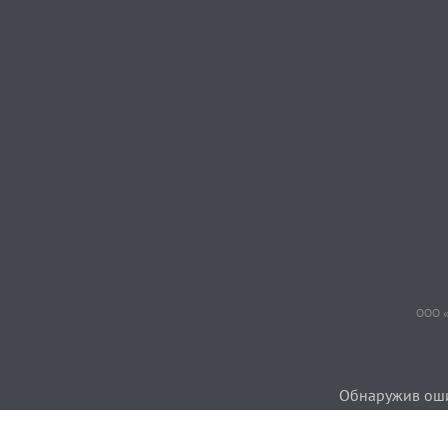
ООО «
Обнаружив ошиб