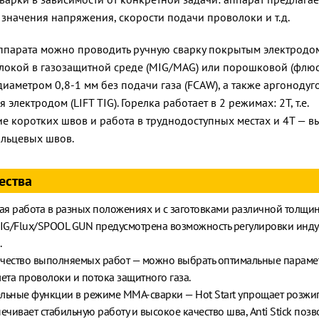
значения напряжения, скорости подачи проволоки и т.д.
парата можно проводить ручную сварку покрытым электродом
локой в газозащитной среде (MIG/MAG) или порошковой (флю
иаметром 0,8-1 мм без подачи газа (FCAW), а также аргонодуг
электродом (LIFT TIG). Горелка работает в 2 режимах: 2T, т.е.
 коротких швов и работа в труднодоступных местах и 4T — 
льцевых швов.
ества
я работа в разных положениях и с заготовками различной толщи
G/Flux/SPOOL GUN предусмотрена возможность регулировки инду
.
чество выполняемых работ — можно выбрать оптимальные параме
лета проволоки и потока защитного газа.
льные функции в режиме MMA-сварки — Hot Start упрощает розжиг 
ечивает стабильную работу и высокое качество шва, Anti Stick позв