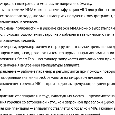
лектрод от поверхности металла, не повредив обмазку.
сть — в режиме MMA можно включить функцию VRD для работы с 
м холостого хода, что уменьшает риск получения электротравмы, 
овышенной влажности.
ь смены полярности — в режиме сварки MMA можно выбрать прям
олярность подключения сварочных кабелей в зависимости от типа
ариваемых деталей.
перегрева, перенапряжения и перегрузки — в случае превышения 
апряжения, выходного тока и температуры аппарат автоматически 
лаждения Smart Fan — вентилятор запускается автоматически при
о значения внутренней температуры аппарата.
равление — рабочие параметры регулируются при помощи поворо
, выбранные значения отображаются на цифровом дисплее.
дключение горелки MIG — производитель предусмотрел универса
.
удалении от аппарата и в труднодоступных местах — предусмотрен
ния горелки со встроенной катушкой сварочной проволоки (Spool 
я комплектация — аппарат поставляется с горелкой MIG, газовым
 проводами (с электрододержателем и зажимом «земля»).