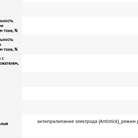
ьность
ри
м токе, %
ьность
а
м токе, %
 с
ржателем,
антиприлипание электрода (Antistick)_режим 
ьные