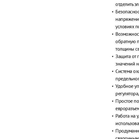
отделить э
Безопасно
напряжение
условиях п
Возможност
обратную п
толщины св
Защита от 
значений н
Система ох
предельног
Удобное уп
регулятора
Простое по
евроразъем
Работа на 
использова
Продуманна
сварочными