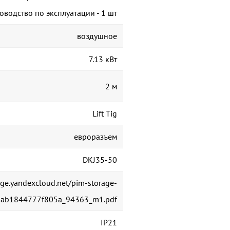
ководство по эксплуатации - 1 шт
воздушное
7.13 кВт
2 м
Lift Tig
евроразъем
DKJ35-50
rage.yandexcloud.net/pim-storage-
8ab1844777f805a_94363_m1.pdf
IP21