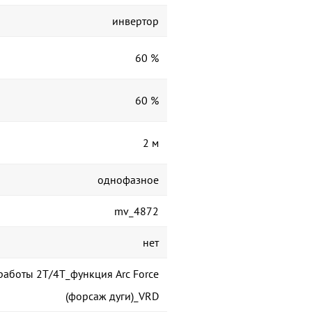
инвертор
60 %
60 %
2 м
однофазное
mv_4872
нет
работы 2Т/4Т_функция Arc Force
(форсаж дуги)_VRD