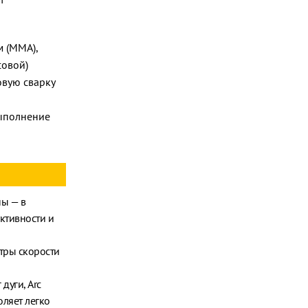
 (MMA),
совой)
овую сварку
выполнение
ны — в
ктивности и
тры скорости
дуги, Arc
оляет легко