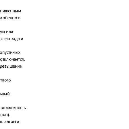
пониженным
особенно в
ую или
 электрода и
допустимых
отключается.
 превышении
тного
льный
а возможность
gun).
 шлангом и