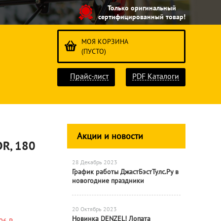
Только оригинальный
сертифицированный товар!
МОЯ КОРЗИНА
(ПУСТО)
Прайс-лист
PDF Каталоги
Акции и новости
DR, 180
28 Декабрь 2023
График работы ДжастБэстТулс.Ру в
новогодние праздники
20 Октябрь 2023
Новинка DENZEL! Лопата