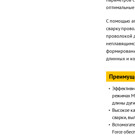
оптимальные 
С помощью ап
сварку прово
проволокой д
неплавящимся 
формирование
длинных и ко
Преимущ
Эффективна
режимах MI
длины дуги
Высокое ка
сварки, вы
Вспомогате
Force обесп