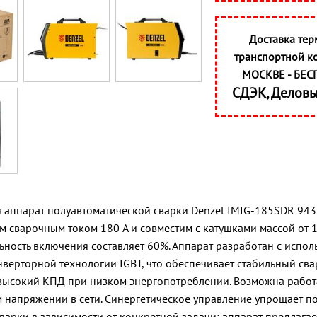
Доставка тер
транспортной к
МОСКВЕ - БЕС
СДЭК, Делов
аппарат полуавтоматической сварки Denzel IMIG-185SDR 943
 сварочным током 180 A и совместим с катушками массой от 1 
ность включения составляет 60%. Аппарат разработан с испо
верторной технологии IGBT, что обеспечивает стабильный св
высокий КПД при низком энергопотреблении. Возможна работ
 напряжении в сети. Синергетическое управление упрощает п
варки в зависимости от конкретной задачи: аппарат предлагае