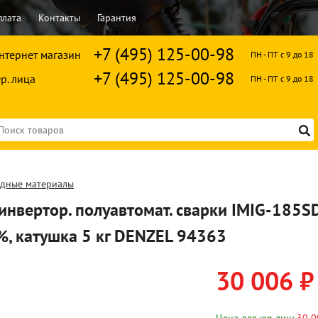
плата
Контакты
Гарантия
+7 (495) 125-00-98
нтернет магазин
ПН - ПТ с 9 до 18
+7 (495) 125-00-98
р. лица
ПН - ПТ с 9 до 18
одные материалы
инвертор. полуавтомат. cварки IMIG-185S
%, катушка 5 кг DENZEL 94363
30 006 ₽