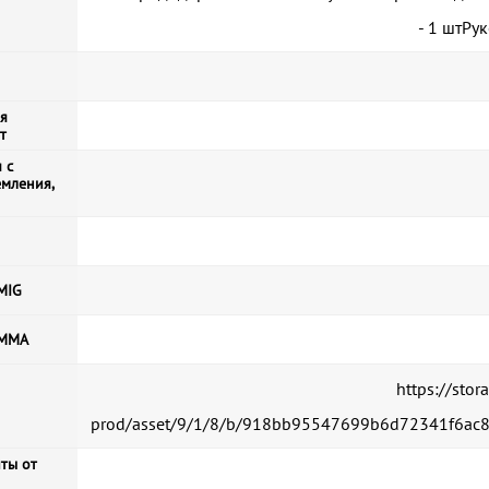
- 1 штРу
я
т
 с
емления,
MIG
 MMA
https://sto
prod/asset/9/1/8/b/918bb95547699b6d72341f6ac
ты от