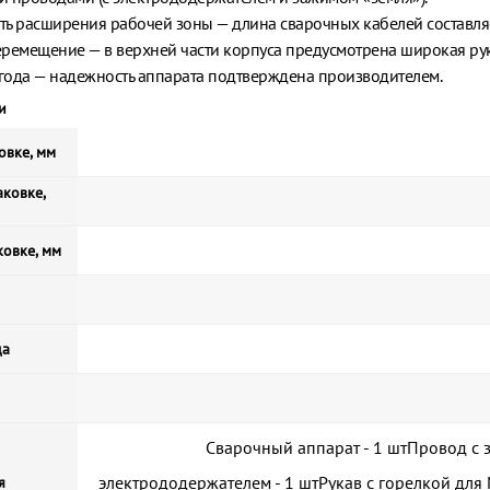
ь расширения рабочей зоны — длина сварочных кабелей составляе
ремещение — в верхней части корпуса предусмотрена широкая рук
 года — надежность аппарата подтверждена производителем.
и
овке, мм
ковке,
ковке, мм
да
Сварочный аппарат - 1 штПровод с 
электрододержателем - 1 штРукав с горелкой для 
я