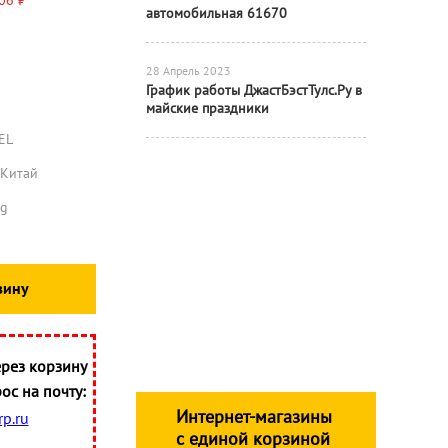
06 ₽
автомобильная 61670
28 Апрель 2023
График работы ДжастБэстТулс.Ру в
майские праздники
EL
Китай
kg
зину
рез корзину
ос на почту:
Интернет-магазины
p.ru
с единой корзиной