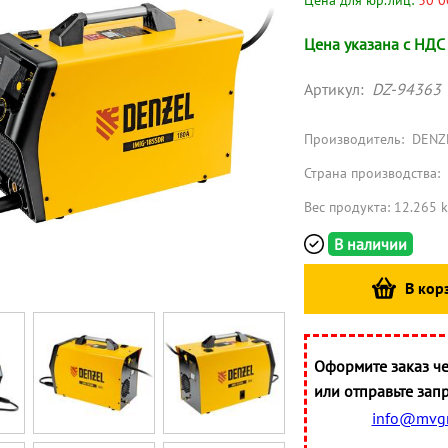
Цена для юр.лиц:
30 0
Цена указана с НДС
Артикул:
DZ-94363
Производитель:
DENZ
Страна производства:
Вес продукта: 12.265 
В наличии
В кор
Оформите заказ че
или отправьте запр
info@mvgr