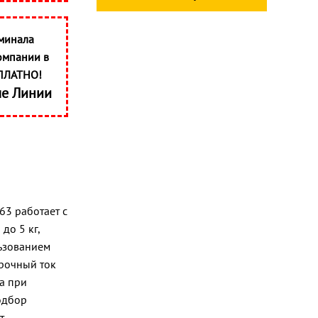
минала
омпании в
ПЛАТНО!
ые Линии
63 работает с
до 5 кг,
льзованием
арочный ток
а при
одбор
т