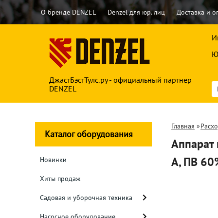
О бренде DENZEL
Denzel для юр. лиц
Доставка и о
И
Ю
ДжастБэстТулс.ру - официальный партнер
DENZEL
Главная
»
Расх
Каталог оборудования
Аппарат 
А, ПВ 60
Новинки
Хиты продаж
Садовая и уборочная техника
Насосное оборудование