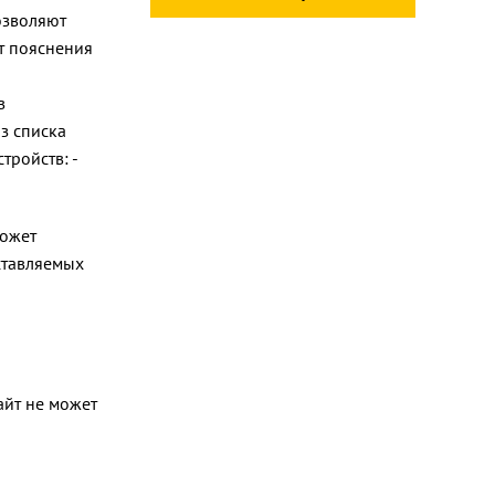
позволяют
т пояснения
в
з списка
стройств: -
может
ставляемых
айт не может