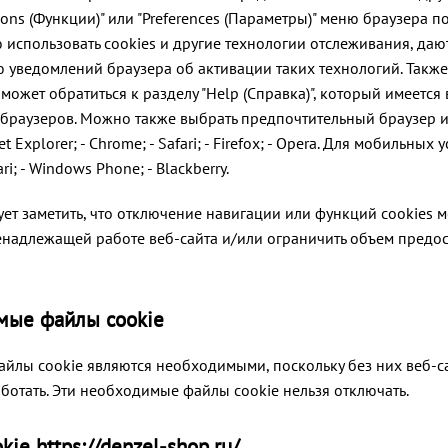
ions (Функции)" или "Preferences (Параметры)" меню браузера 
 использовать cookies и другие технологии отслеживания, даю
 уведомлений браузера об активации таких технологий. Также
может обратиться к разделу "Help (Справка)", который имеется 
браузеров. Можно также выбрать предпочтительный браузер и
et Explorer; - Chrome; - Safari; - Firefox; - Opera. Для мобильных у
ari; - Windows Phone; - Blackberry.
ует заметить, что отключение навигации или функций cookies 
енадлежащей работе веб-сайта и/или ограничить объем предо
мые файлы cookie
йлы cookie являются необходимыми, поскольку без них веб-с
ботать. Эти необходимые файлы cookie нельзя отключать.
ie https://denzel-shop.ru/