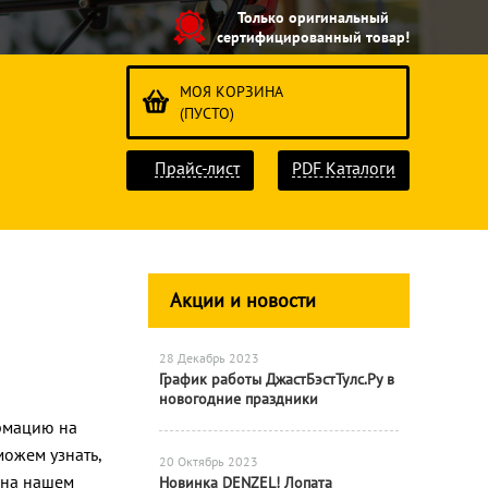
Только оригинальный
сертифицированный товар!
МОЯ КОРЗИНА
(ПУСТО)
Прайс-лист
PDF Каталоги
Акции и новости
28 Декабрь 2023
График работы ДжастБэстТулс.Ру в
новогодние праздники
рмацию на
ожем узнать,
20 Октябрь 2023
 на нашем
Новинка DENZEL! Лопата