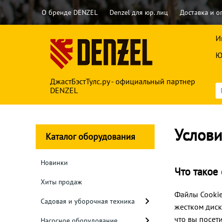
О бренде DENZEL
Denzel для юр. лиц
Доставка и о
И
Ю
ДжастБэстТулс.ру - официальный партнер
DENZEL
Услови
Каталог оборудования
Новинки
Что такое
Хиты продаж
Файлы Cookie
Садовая и уборочная техника
жестком диск
что вы посет
Насосное оборудование