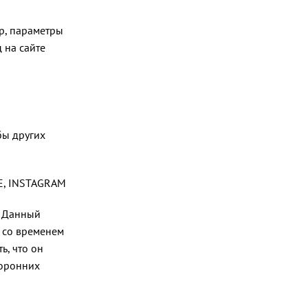
р, параметры
 на сайте
бы других
E, INSTAGRAM
. Данный
 со временем
ь, что он
торонних