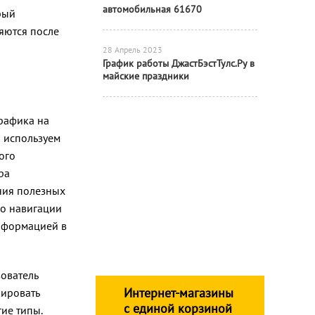
автомобильная 61670
рый
яются после
28 Апрель 2023
График работы ДжастБэстТулс.Ру в
майские праздники
рафика на
ы используем
ого
ра
ния полезных
 о навигации
информацией в
ователь
Интернет-магазины
ировать
с единой корзиной
ие типы.