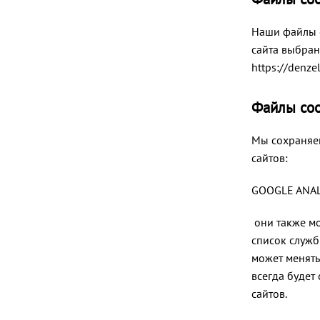
Наши файлы 
сайта выбран
https://denze
Файлы coo
Мы сохраняем
сайтов:
GOOGLE ANAL
они также мо
список служб
может менять
всегда будет
сайтов.